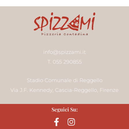
info@spizzami.it
T. 055 290855
Stadio Comunale di Reggello
Via J.F. Kennedy, Cascia-Reggello, Firenze
Seguici Su: