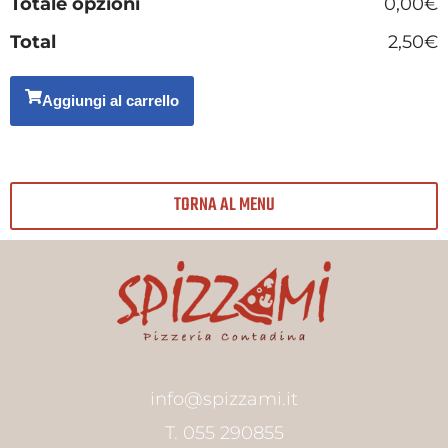
Totale opzioni
0,00€
Total
2,50€
Aggiungi al carrello
TORNA AL MENU
info@spizzami.it
T. 055 290855