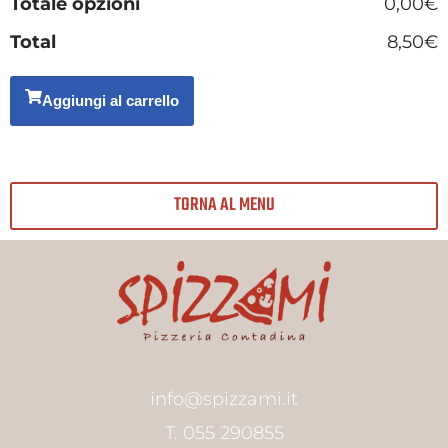
Totale opzioni
0,00€
Total
8,50€
Aggiungi al carrello
TORNA AL MENU
info@spizzami.it
T. 055 290855