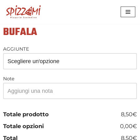
VAI
AL
BUFALA
CONTENUTO
AGGIUNTE
Note
Totale prodotto
8,50€
Totale opzioni
0,00€
Total
8,50€