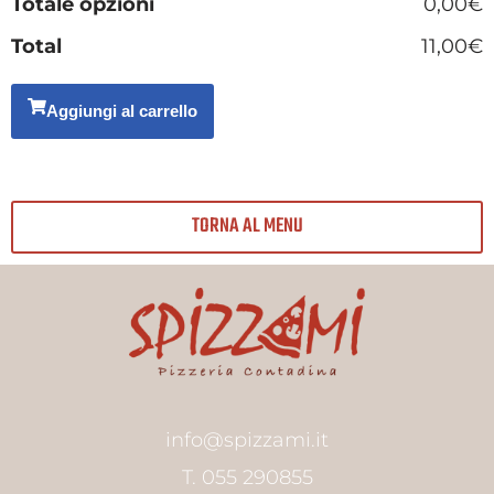
Totale opzioni
0,00€
Total
11,00€
Aggiungi al carrello
TORNA AL MENU
info@spizzami.it
T. 055 290855