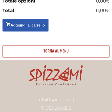
Totale opzioni
0,00€
Total
11,00€
Aggiungi al carrello
TORNA AL MENU
info@spizzami.it
T. 055 290855