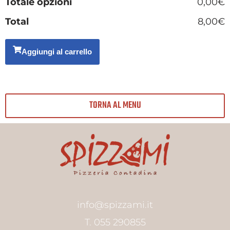
Totale opzioni
0,00€
Total
8,00€
Aggiungi al carrello
TORNA AL MENU
info@spizzami.it
T. 055 290855