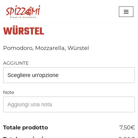
VAI
AL
WÜRSTEL
CONTENUTO
Pomodoro, Mozzarella, Würstel
AGGIUNTE
Note
Totale prodotto
7,50€