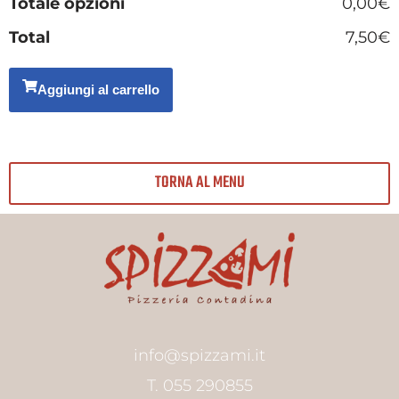
Totale opzioni
0,00€
Total
7,50€
Aggiungi al carrello
TORNA AL MENU
info@spizzami.it
T. 055 290855