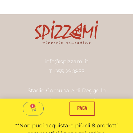
info@spizzami.it
T. 055 290855
Stadio Comunale di Reggello
Via J.F. Kennedy, Cascia-Reggello, Firenze
0
PAGA
Seguici Su:
**Non puoi acquistare più di 8 prodotti